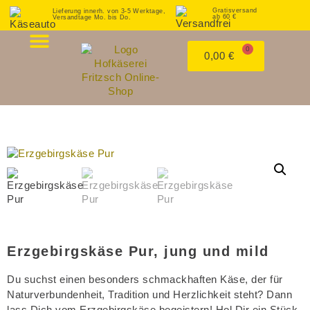
Gratisversand
Lieferung innerh. von 3-5 Werktage,
ab 60 €
Versandtage Mo. bis Do.
0
0,00
€
MEIN KONTO
Erzgebirgskäse Pur, jung und mild
Du suchst einen besonders schmackhaften Käse, der für
Naturverbundenheit, Tradition und Herzlichkeit steht? Dann
lass Dich vom Erzgebirgskäse begeistern! Hol Dir ein Stück