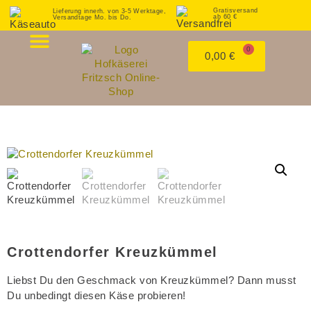
Gratisversand
Lieferung innerh. von 3-5 Werktage,
ab 60 €
Versandtage Mo. bis Do.
0
0,00
€
MEIN KONTO
Crottendorfer Kreuzkümmel
Liebst Du den Geschmack von Kreuzkümmel? Dann musst
Du unbedingt diesen Käse probieren!